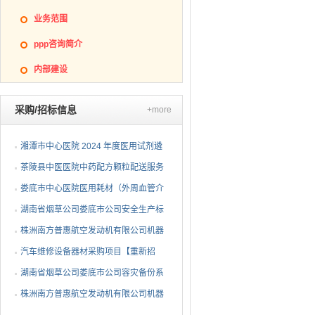
业务范围
ppp咨询简介
内部建设
采购/招标信息
+more
湘潭市中心医院 2024 年度医用试剂遴
选项目（第三次）公开...
茶陵县中医医院中药配方颗粒配送服务
项目 公开招标公告
娄底市中心医院医用耗材（外周血管介
入耗材）遴选项目招标...
湖南省烟草公司娄底市公司安全生产标
准化二级达标复评技术...
株洲南方普惠航空发动机有限公司机器
人去毛刺项目（第二次...
汽车维修设备器材采购项目【重新招
标】招标公告
湖南省烟草公司娄底市公司容灾备份系
统采购项目
株洲南方普惠航空发动机有限公司机器