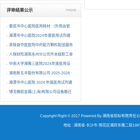
人去毛刺项目（第二次...
评审结果公示
+more
娄底市中心医院医用耗材 （外周血管
介入耗材）遴选项目中...
湘潭市中心医院2024年度医用试剂遴
选项目（第三次）中选候...
茶陵县中医医院中药配方颗粒配送服务
项目中标（成交）公告
人保财险湖南永州分公司市本级职工食
堂维修改造采购项目成...
中南大学湘雅三医院2024年度医用设
备（C-6）包二中标公告
湖南新五丰股份有限公司 2025-2026
年度塑料包装袋采购项...
湘潭市中心医院 2024 年度医用试剂遴
选项目（第二次）流标...
博戈橡胶金属(上海)有限公司设备搬迁
项目（第二次）中标候...
Copyright Right © 2017 Powered By 湖南省招标有限责任
地址 : 湖南省·长沙市·雨花区湘府东路二段199