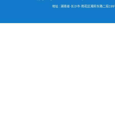
地址 : 湖南省·长沙市·雨花区湘府东路二段199