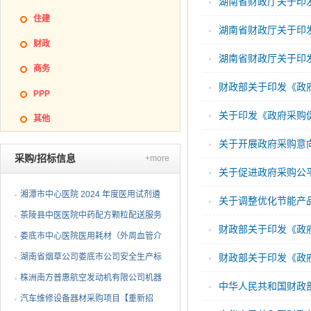
湖南省财政厅关于印发
住建
湖南省财政厅关于印发
财政
湖南省财政厅关于印发
商务
财政部关于印发《政府
PPP
关于印发《政府采购促
其他
关于开展政府采购意
采购/招标信息
+more
关于促进政府采购公平
湘潭市中心医院 2024 年度医用试剂遴
关于调整优化节能产品
选项目（第三次）公开...
茶陵县中医医院中药配方颗粒配送服务
财政部关于印发《政府
项目 公开招标公告
娄底市中心医院医用耗材（外周血管介
入耗材）遴选项目招标...
湖南省烟草公司娄底市公司安全生产标
财政部关于印发《政府
准化二级达标复评技术...
株洲南方普惠航空发动机有限公司机器
中华人民共和国财政部
人去毛刺项目（第二次...
汽车维修设备器材采购项目【重新招