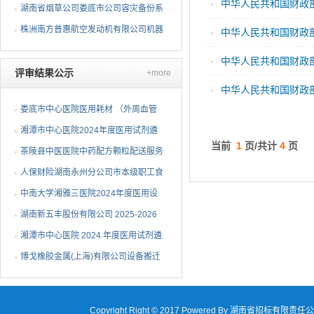
中华人民共和国财政部
标】招标公告
湖南省烟草公司娄底市公司容灾备份系
统采购项目
株洲南方普惠航空发动机有限公司机器
中华人民共和国财政部
人去毛刺项目（第二次...
中华人民共和国财政部
评审结果公示
+more
中华人民共和国财政部
娄底市中心医院医用耗材 （外周血管
介入耗材）遴选项目中...
湘潭市中心医院2024年度医用试剂遴
当前
1
页/共计
4
页
选项目（第三次）中选候...
茶陵县中医医院中药配方颗粒配送服务
项目中标（成交）公告
人保财险湖南永州分公司市本级职工食
堂维修改造采购项目成...
中南大学湘雅三医院2024年度医用设
备（C-6）包二中标公告
湖南新五丰股份有限公司 2025-2026
年度塑料包装袋采购项...
湘潭市中心医院 2024 年度医用试剂遴
选项目（第二次）流标...
博戈橡胶金属(上海)有限公司设备搬迁
项目（第二次）中标候...
Copyright Right © 2017 Powered By 湖南省招标有限责任