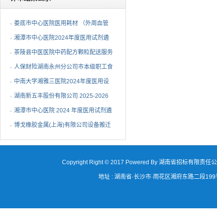
娄底市中心医院医用耗材 （外周血管
介入耗材）遴选项目中...
湘潭市中心医院2024年度医用试剂遴
选项目（第三次）中选候...
茶陵县中医医院中药配方颗粒配送服务
项目中标（成交）公告
人保财险湖南永州分公司市本级职工食
堂维修改造采购项目成...
中南大学湘雅三医院2024年度医用设
备（C-6）包二中标公告
湖南新五丰股份有限公司 2025-2026
年度塑料包装袋采购项...
湘潭市中心医院 2024 年度医用试剂遴
选项目（第二次）流标...
博戈橡胶金属(上海)有限公司设备搬迁
项目（第二次）中标候...
Copyright Right © 2017 Powered By 湖南省招标有限责任
地址 : 湖南省·长沙市·雨花区湘府东路二段199