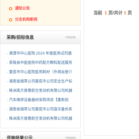
通知公告
当前
1
页/共计
1
页
分支机构新闻
采购/招标信息
+more
湘潭市中心医院 2024 年度医用试剂遴
选项目（第三次）公开...
茶陵县中医医院中药配方颗粒配送服务
项目 公开招标公告
娄底市中心医院医用耗材（外周血管介
入耗材）遴选项目招标...
湖南省烟草公司娄底市公司安全生产标
准化二级达标复评技术...
株洲南方普惠航空发动机有限公司机器
人去毛刺项目（第二次...
汽车维修设备器材采购项目【重新招
标】招标公告
湖南省烟草公司娄底市公司容灾备份系
统采购项目
株洲南方普惠航空发动机有限公司机器
人去毛刺项目（第二次...
评审结果公示
+more