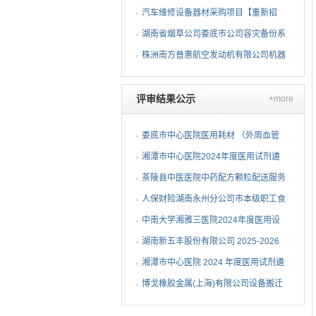
人去毛刺项目（第二次...
汽车维修设备器材采购项目【重新招
标】招标公告
湖南省烟草公司娄底市公司容灾备份系
统采购项目
株洲南方普惠航空发动机有限公司机器
人去毛刺项目（第二次...
评审结果公示
+more
娄底市中心医院医用耗材 （外周血管
介入耗材）遴选项目中...
湘潭市中心医院2024年度医用试剂遴
选项目（第三次）中选候...
茶陵县中医医院中药配方颗粒配送服务
项目中标（成交）公告
人保财险湖南永州分公司市本级职工食
堂维修改造采购项目成...
中南大学湘雅三医院2024年度医用设
备（C-6）包二中标公告
湖南新五丰股份有限公司 2025-2026
年度塑料包装袋采购项...
湘潭市中心医院 2024 年度医用试剂遴
选项目（第二次）流标...
博戈橡胶金属(上海)有限公司设备搬迁
项目（第二次）中标候...