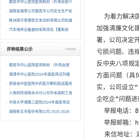
项目 公开招标公告
娄底市中心医院医用耗材（外周血管介
入耗材）遴选项目招标...
湖南省烟草公司娄底市公司安全生产标
为着力解决国
准化二级达标复评技术...
株洲南方普惠航空发动机有限公司机器
加强清廉文化
人去毛刺项目（第二次...
汽车维修设备器材采购项目【重新招
署，公司决定
标】招标公告
评审结果公示
+more
亏损问题、违
反中央八项规
娄底市中心医院医用耗材 （外周血管
方面问题（具
介入耗材）遴选项目中...
湘潭市中心医院2024年度医用试剂遴
选项目（第三次）中选候...
茶陵县中医医院中药配方颗粒配送服务
实，公司设立
项目中标（成交）公告
人保财险湖南永州分公司市本级职工食
企吃企”问题进
堂维修改造采购项目成...
中南大学湘雅三医院2024年度医用设
举报电话：845
备（C-6）包二中标公告
湖南新五丰股份有限公司 2025-2026
年度塑料包装袋采购项...
举报邮箱：hnsz
来信地址：湖南