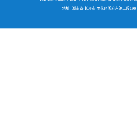
地址 : 湖南省·长沙市·雨花区湘府东路二段199