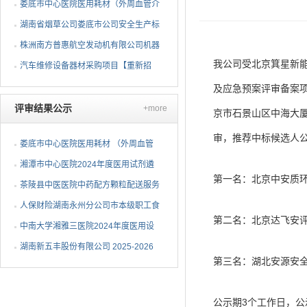
项目 公开招标公告
娄底市中心医院医用耗材（外周血管介
入耗材）遴选项目招标...
湖南省烟草公司娄底市公司安全生产标
准化二级达标复评技术...
株洲南方普惠航空发动机有限公司机器
我公司受北京箕星新
人去毛刺项目（第二次...
汽车维修设备器材采购项目【重新招
标】招标公告
及应急预案评审备案项目
评审结果公示
+more
京市石景山区中海大厦
审，推荐中标候选人
娄底市中心医院医用耗材 （外周血管
介入耗材）遴选项目中...
湘潭市中心医院2024年度医用试剂遴
第一名：北京中安质环
选项目（第三次）中选候...
茶陵县中医医院中药配方颗粒配送服务
项目中标（成交）公告
人保财险湖南永州分公司市本级职工食
第二名：北京达飞安评
堂维修改造采购项目成...
中南大学湘雅三医院2024年度医用设
备（C-6）包二中标公告
湖南新五丰股份有限公司 2025-2026
第三名：湖北安源安
年度塑料包装袋采购项...
公示期3个工作日，