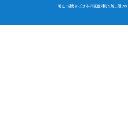
地址 : 湖南省·长沙市·雨花区湘府东路二段199