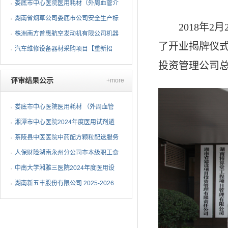
项目 公开招标公告
娄底市中心医院医用耗材（外周血管介
入耗材）遴选项目招标...
湖南省烟草公司娄底市公司安全生产标
2018年2月
准化二级达标复评技术...
株洲南方普惠航空发动机有限公司机器
了开业揭牌仪
人去毛刺项目（第二次...
汽车维修设备器材采购项目【重新招
投资管理公司
标】招标公告
评审结果公示
+more
娄底市中心医院医用耗材 （外周血管
介入耗材）遴选项目中...
湘潭市中心医院2024年度医用试剂遴
选项目（第三次）中选候...
茶陵县中医医院中药配方颗粒配送服务
项目中标（成交）公告
人保财险湖南永州分公司市本级职工食
堂维修改造采购项目成...
中南大学湘雅三医院2024年度医用设
备（C-6）包二中标公告
湖南新五丰股份有限公司 2025-2026
年度塑料包装袋采购项...