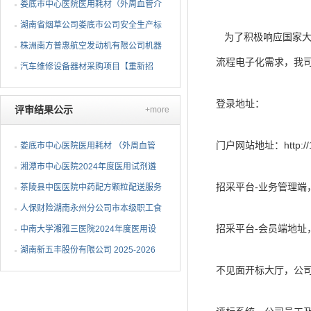
项目 公开招标公告
娄底市中心医院医用耗材（外周血管介
入耗材）遴选项目招标...
湖南省烟草公司娄底市公司安全生产标
为了积极响应国家大
准化二级达标复评技术...
株洲南方普惠航空发动机有限公司机器
流程电子化需求，我司
人去毛刺项目（第二次...
汽车维修设备器材采购项目【重新招
标】招标公告
登录地址：
评审结果公示
+more
门户网站地址：http://116
娄底市中心医院医用耗材 （外周血管
介入耗材）遴选项目中...
湘潭市中心医院2024年度医用试剂遴
招采平台-业务管理端，公司员工
选项目（第三次）中选候...
茶陵县中医医院中药配方颗粒配送服务
项目中标（成交）公告
人保财险湖南永州分公司市本级职工食
招采平台-会员端地址，供应商使
堂维修改造采购项目成...
中南大学湘雅三医院2024年度医用设
备（C-6）包二中标公告
湖南新五丰股份有限公司 2025-2026
不见面开标大厅，公司员工及供
年度塑料包装袋采购项...