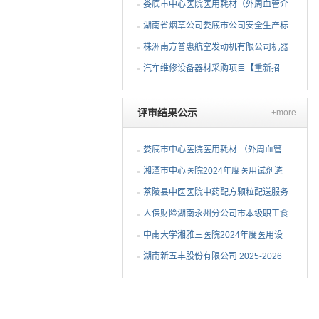
项目 公开招标公告
娄底市中心医院医用耗材（外周血管介
入耗材）遴选项目招标...
湖南省烟草公司娄底市公司安全生产标
准化二级达标复评技术...
株洲南方普惠航空发动机有限公司机器
人去毛刺项目（第二次...
汽车维修设备器材采购项目【重新招
标】招标公告
评审结果公示
+more
娄底市中心医院医用耗材 （外周血管
介入耗材）遴选项目中...
湘潭市中心医院2024年度医用试剂遴
选项目（第三次）中选候...
茶陵县中医医院中药配方颗粒配送服务
项目中标（成交）公告
人保财险湖南永州分公司市本级职工食
堂维修改造采购项目成...
中南大学湘雅三医院2024年度医用设
备（C-6）包二中标公告
湖南新五丰股份有限公司 2025-2026
年度塑料包装袋采购项...