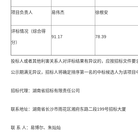
项目负责人
易伟杰
徐根安
评标情况（综合得
91.17
78.39
分）
投标人或者其他利害关系人对评标结果有异议的，应按招标文件要
公示期满无异议，招标人将确定排序第一名的中标候选人为该项目
招标代理：湖南省招标有限责任公司
联系地址：湖南省长沙市雨花区湘府东路二段199号招标大厦
联 系 人：易博尔、朱灿灿